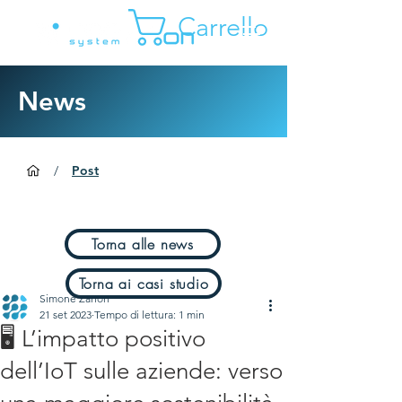
Carrello
News
/
Post
Torna alle news
Torna ai casi studio
Simone Zanon
21 set 2023
Tempo di lettura: 1 min
🖥️ L’impatto positivo
dell’IoT sulle aziende: verso