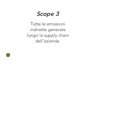
Scope 3
Tutte le emissioni
indirette generate
lungo la supply chain
dell’azienda.
Risultato
Le emissioni correlate alle attività
rientranti nei confini di
rendicontazione del nostro
Inventario GHG
sono pari a
35,18 tonnellate di CO2
equivalente.
*Inventario GHG effettuato secondo i
princìpi ISO 14064-1:2018