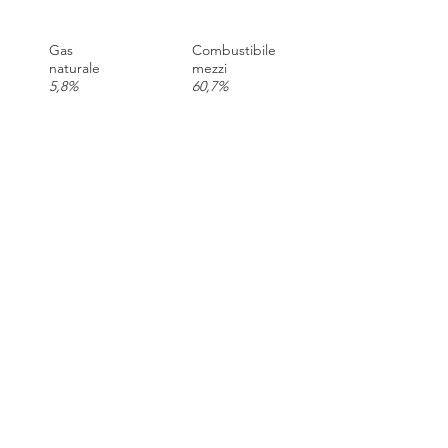
Gas
Combustibile
naturale
mezzi
5,8%
60,7%
Energia
Commuting
elettrica
collaboratori
5,9%
25,6%
Trasporto merci
in entrata
1,9%
Calcola la tua Carbon