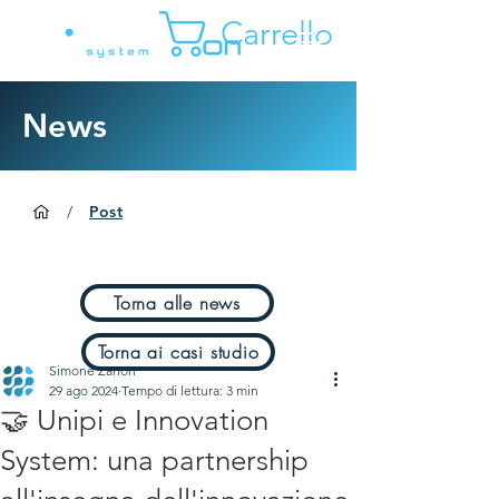
Carrello
News
/
Post
Torna alle news
Torna ai casi studio
Simone Zanon
29 ago 2024
Tempo di lettura: 3 min
🤝 Unipi e Innovation
System: una partnership