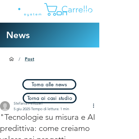
Carrello
News
/
Post
Torna alle news
Torna ai casi studio
Stefania Pellizzari
5 giu 2025
Tempo di lettura: 1 min
"Tecnologie su misura e AI
predittiva: come creiamo