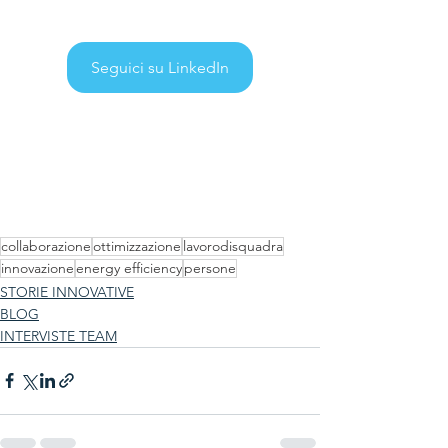
Seguici su LinkedIn
collaborazione
ottimizzazione
lavorodisquadra
innovazione
energy efficiency
persone
STORIE INNOVATIVE
BLOG
INTERVISTE TEAM